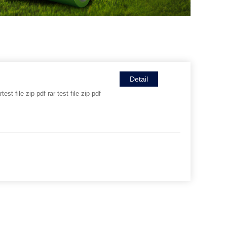
Detail
rtest file zip pdf rar test file zip pdf