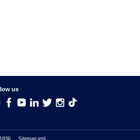
llow us
1836
Sitemap.xml