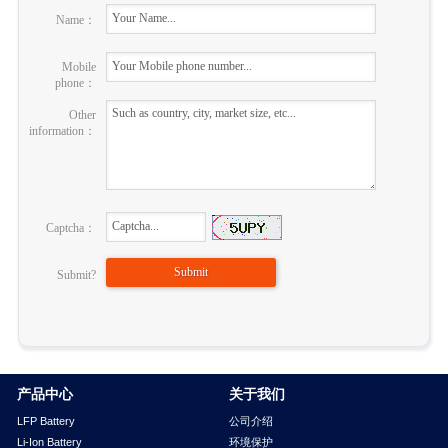
Name：
Mobile
phone：
Other
information：
Captcha：
Submit?
产品中心
关于我们
LFP Battery
公司介绍
Li-Ion Battery
环境保护