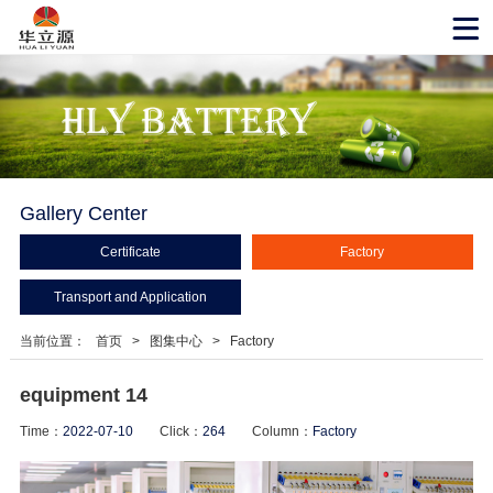
Gallery Center
Certificate
Factory
Transport and Application
当前位置：
首页
>
图集中心
>
Factory
equipment 14
Time：
2022-07-10
Click：
264
Column：
Factory