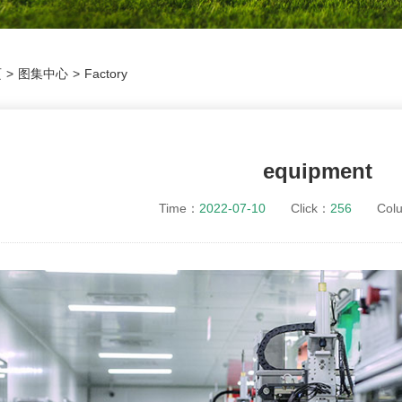
页
>
图集中心
>
Factory
equipment
Time：
2022-07-10
Click：
256
Colu