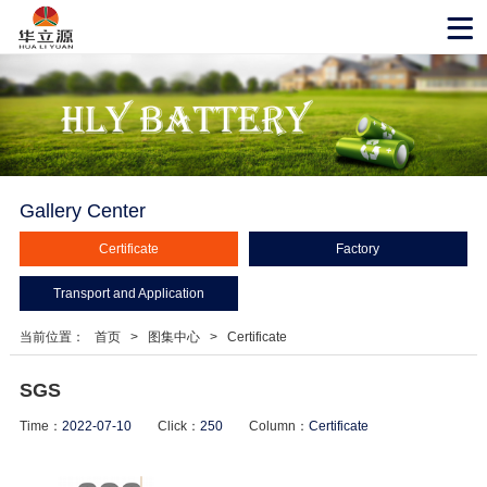
Gallery Center
Certificate
Factory
Transport and Application
当前位置：
首页
>
图集中心
>
Certificate
SGS
Time：
2022-07-10
Click：
250
Column：
Certificate